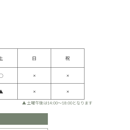
土
日
祝
×
×
○
×
×
▲
▲ 土曜午後は14:00〜18:00となります