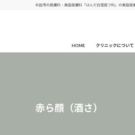
コ
ナ
半田市の皮膚科・美容皮膚科「はんだ白雪皮フ科」の美容皮
ン
ビ
テ
ゲ
ン
ー
ツ
シ
へ
ョ
HOME
クリニックについて
ス
ン
キ
に
ッ
移
プ
動
赤ら顔（酒さ）