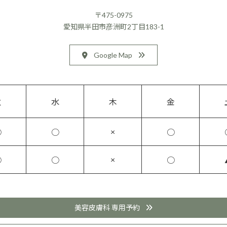
〒475-0975
愛知県半田市彦洲町2丁目183-1
Google Map
火
水
木
金
×
○
○
○
×
○
○
○
美容皮膚科 専用予約