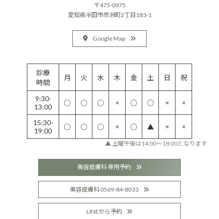
〒475-0975
愛知県半田市彦洲町2丁目183-1
Google Map
診療
月
火
水
木
金
土
日
祝
時間
9:30-
×
×
×
○
○
○
○
○
13:00
15:30-
×
×
×
○
○
○
○
▲
19:00
▲ 土曜午後は14:00〜18:00となります
美容皮膚科 専用予約
美容皮膚科 0569-84-8033
LINEから予約